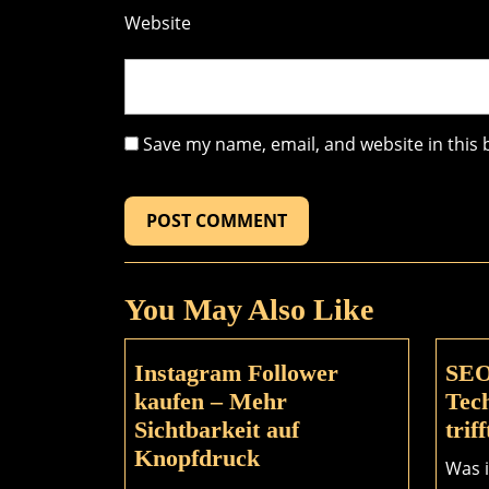
Website
Save my name, email, and website in this 
You May Also Like
Instagram Follower
SEO-
kaufen – Mehr
Tec
Sichtbarkeit auf
trif
Instagram
Knopfdruck
Was i
Follower