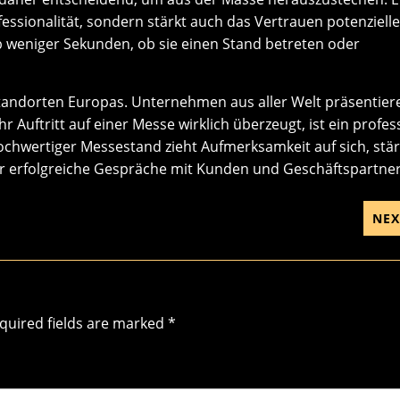
essionalität, sondern stärkt auch das Vertrauen potenzielle
 weniger Sekunden, ob sie einen Stand betreten oder
tandorten Europas. Unternehmen aus aller Welt präsentier
 Auftritt auf einer Messe wirklich überzeugt, ist ein profes
chwertiger Messestand zieht Aufmerksamkeit auf sich, stär
r erfolgreiche Gespräche mit Kunden und Geschäftspartner
NEX
quired fields are marked
*