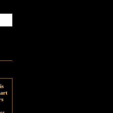
is
art
rs
ss,