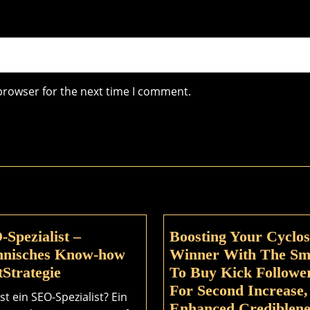
browser for the next time I comment.
Spezialist –
Boosting Your Cyclos
hnisches Know-how
Winner With The Sm
SEO-
ftStrategie
To Buy Kick Followe
Spezialist
For Second Increase,
st ein SEO-Spezialist? Ein
–
Enhanced Crediblene