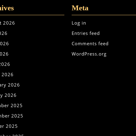
Buy
ives
Meta
Kick
Followers
t 2026
Log in
From
2026
Entries feed
Trusty
2026
Comments feed
Providers
For
026
WordPress.org
Level
 2026
Bes
 2026
Visibleness,
Believability,
ary 2026
And
ry 2026
Involution
ber 2025
ber 2025
er 2025