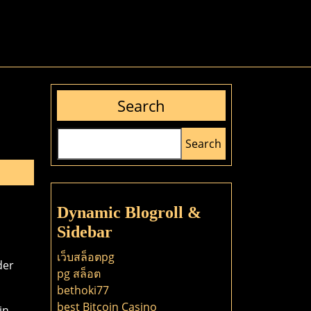
Search
Search
Dynamic Blogroll &
Sidebar
เว็บสล็อตpg
der
pg สล็อต
bethoki77
best Bitcoin Casino
in