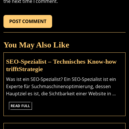
the next time I comment.
You May Also Like
SEO-Spezialist – Technisches Know-how
SEO-
trifftStrategie
Spezialist
Was ist ein SEO-Spezialist? Ein SEO-Spezialist ist ein
–
Experte für Suchmaschinenoptimierung, dessen
Technisches
Hauptziel es ist, die Sichtbarkeit einer Website in ...
Know-
READ
how
READ FULL
FULL
trifftStrategie