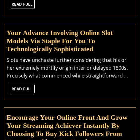
Incre
READ
READ FULL
FULL
Enha
Credi
And
Your Advance Involving Online Slot
Long-
Models Via Staple For You To
term
Your
Technologically Sophisticated
Audie
Advance
Invol
Slots have unchaste further considering that his or
Involving
On
her extremely mortify origin interior delayed 1800s.
Online
The
Precisely what commenced while straightforward ...
Slot
Quick
READ
Models
READ FULL
Onto
FULL
Via
Strea
Staple
Platf
For
Encourage Your Online Front And Grow
You
Your Streaming Achiever Instantly By
To
Choosing To Buy Kick Followers From
Technologically