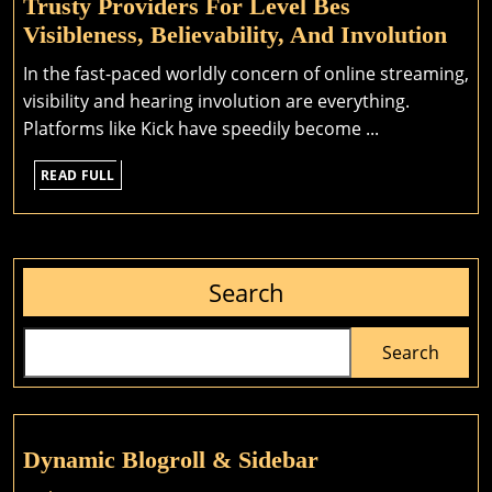
Trusty Providers For Level Bes
Sophisticated
Enc
Visibleness, Believability, And Involution
You
In the fast-paced worldly concern of online streaming,
Onli
visibility and hearing involution are everything.
Fro
Platforms like Kick have speedily become ...
And
READ
Gro
READ FULL
FULL
You
Str
Ach
Search
Inst
By
Cho
Search
To
Buy
Kic
Dynamic Blogroll & Sidebar
Foll
Fro