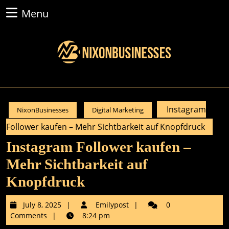
Skip
Menu
Menu
to
content
Skip
to
content
Instagram
NixonBusinesses
Digital Marketing
Follower kaufen – Mehr Sichtbarkeit auf Knopfdruck
Instagram Follower kaufen –
Mehr Sichtbarkeit auf
Knopfdruck
July
Emilypost
July 8, 2025
Emilypost
0
8,
Comments
8:24 pm
2025