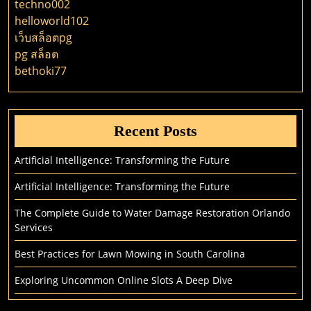
techno002
Trus
helloworld102
Prov
เว็บสล็อตpg
For
pg สล็อต
Leve
bethoki77
Bes
Visi
Beli
Recent Posts
And
Invo
Artificial Intelligence: Transforming the Future
Artificial Intelligence: Transforming the Future
The Complete Guide to Water Damage Restoration Orlando
Services
Best Practices for Lawn Mowing in South Carolina
Exploring Uncommon Online Slots A Deep Dive