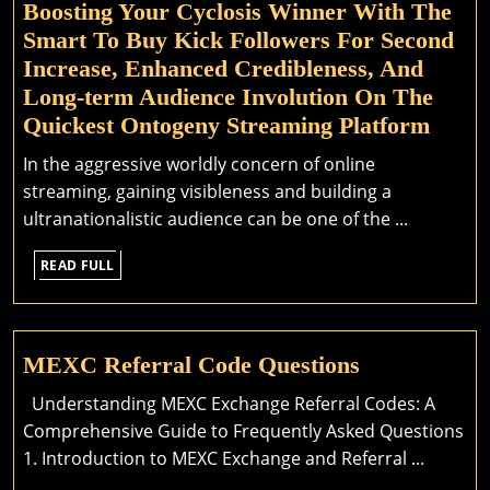
Boosting Your Cyclosis Winner With The
Smart To Buy Kick Followers For Second
Increase, Enhanced Credibleness, And
Long-term Audience Involution On The
Boost
Quickest Ontogeny Streaming Platform
Your
In the aggressive worldly concern of online
Cyclo
streaming, gaining visibleness and building a
Winn
ultranationalistic audience can be one of the ...
With
READ
The
READ FULL
FULL
Smar
To
Buy
MEXC
MEXC Referral Code Questions
Kick
Referral
Understanding MEXC Exchange Referral Codes: A
Follo
Code
Comprehensive Guide to Frequently Asked Questions
For
Questions
1. Introduction to MEXC Exchange and Referral ...
Secon