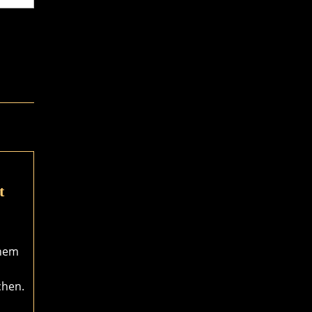
t
Sicher
transparent
profitabel
inem
die
Zukunft
chen.
des