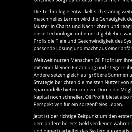
Die Technologie entwickelt sich ständig wei
maschinelles Lernen wird die Genauigkeit d
Muster in Charts und Nachrichten und reag
diese Technologie unbemerkt geblieben wär
Profis die Tiefe und Geschwindigkeit des S
passende Lösung und macht aus einer anfäng
Weltweit nutzen Menschen Oil Profit um ihre
mit einer kleinen Einzahlung und steigern i
Andere setzen gleich auf größere Summen u
Strategie berichten die meisten Nutzer von 
Sparmodelle bieten können. Durch die Mögli
Kapital noch schneller. Oil Profit bietet also
Perspektiven für ein sorgenfreies Leben.
Jetzt ist der richtige Zeitpunkt um den erste
dem andere bereits Geld verdienen während
und danach arbeitet das System automatisch f