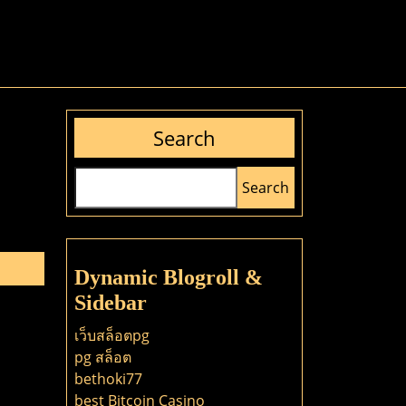
Search
Search
Dynamic Blogroll &
Sidebar
เว็บสล็อตpg
pg สล็อต
bethoki77
best Bitcoin Casino