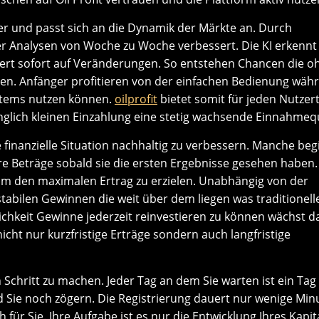
ter und passt sich an die Dynamik der Märkte an. Durch
er Analysen von Woche zu Woche verbessert. Die KI erkennt
iert sofort auf Veränderungen. So entstehen Chancen die o
en. Anfänger profitieren von der einfachen Bedienung wäh
ystems nutzen können.
oilprofit
bietet somit für jeden Nutzer
lich kleinen Einzahlung eine stetig wachsende Einnahmequ
 finanzielle Situation nachhaltig zu verbessern. Manche be
hre Beträge sobald sie die ersten Ergebnisse gesehen haben.
m den maximalen Ertrag zu erzielen. Unabhängig von der
stabilen Gewinnen die weit über dem liegen was traditionell
chkeit Gewinne jederzeit reinvestieren zu können wächst d
 nicht nur kurzfristige Erträge sondern auch langfristige
n Schritt zu machen. Jeder Tag an dem Sie warten ist ein Tag
 Sie noch zögern. Die Registrierung dauert nur wenige Min
ür Sie. Ihre Aufgabe ist es nur die Entwicklung Ihres Kapit