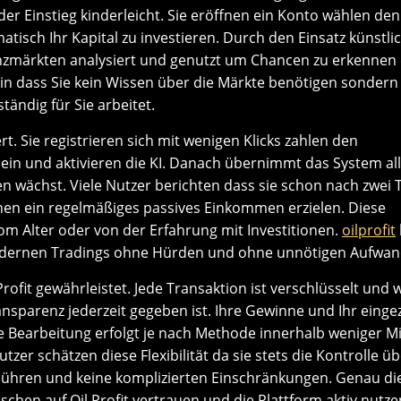
 der Einstieg kinderleicht. Sie eröffnen ein Konto wählen den
tisch Ihr Kapital zu investieren. Durch den Einsatz künstli
anzmärkten analysiert und genutzt um Chancen zu erkennen 
arin dass Sie kein Wissen über die Märkte benötigen sondern
tändig für Sie arbeitet.
t. Sie registrieren sich mit wenigen Klicks zahlen den
ein und aktivieren die KI. Danach übernimmt das System all
ben wächst. Viele Nutzer berichten dass sie schon nach zwei
en ein regelmäßiges passives Einkommen erzielen. Diese
om Alter oder von der Erfahrung mit Investitionen.
oilprofit
odernen Tradings ohne Hürden und ohne unnötigen Aufwan
l Profit gewährleistet. Jede Transaktion ist verschlüsselt und 
nsparenz jederzeit gegeben ist. Ihre Gewinne und Ihr einge
ie Bearbeitung erfolgt je nach Methode innerhalb weniger M
zer schätzen diese Flexibilität da sie stets die Kontrolle üb
ebühren und keine komplizierten Einschränkungen. Genau di
hen auf Oil Profit vertrauen und die Plattform aktiv nutze