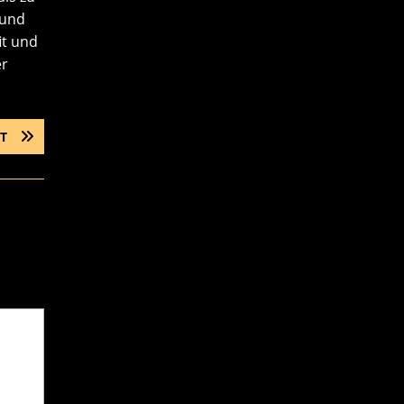
 und
it und
er
NEXT
T
POST: