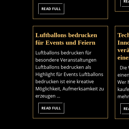
Nass-
RE
READ
Und
READ FULL
FULL
Trockensauger
Luftballons bedrucken
Tec
Luftballons
für Events und Feiern
Inno
bedrucken
verä
Luftballons bedrucken für
für
eine
besondere Veranstaltungen
Events
Luftballons bedrucken als
Die W
und
Highlight für Events Luftballons
eine
Feiern
bedrucken ist eine kreative
Wer 
Möglichkeit, Aufmerksamkeit zu
kaufe
erzeugen ...
mehr 
READ
READ FULL
RE
FULL