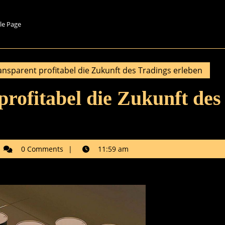
le Page
ansparent profitabel die Zukunft des Tradings erleben
profitabel die Zukunft des
Cassian
0 Comments
11:59 am
Andor