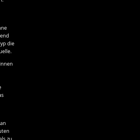
hne
rend
typ die
elle.
ginnen
e
as
 an
uten
als zu