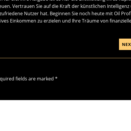
euen. Vertrauen Sie auf die Kraft der künstlichen Intelligenz
zufriedene Nutzer hat. Beginnen Sie noch heute mit Oil Prof
ssives Einkommen zu erzielen und Ihre Träume von finanziell
NEX
quired fields are marked
*