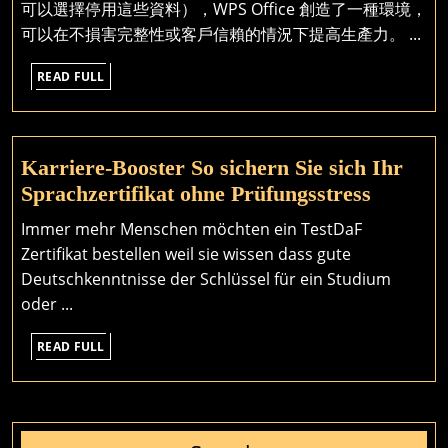
的
可以選擇停用這些資料），WPS Office 創造了一種環境，
便
可以在不損害完整性或客戶信賴的情況下提高生產力。 ...
捷
READ
READ FULL
性
FULL
Karriere-Booster So sichern Sie sich Ihr
Karrier
Sprachzertifikat ohne Prüfungsstress
Booster
Immer mehr Menschen möchten ein TestDaF
So
Zertifikat bestellen weil sie wissen dass gute
sichern
Deutschkenntnisse der Schlüssel für ein Studium
Sie
oder ...
sich
READ
Ihr
READ FULL
FULL
Sprachze
ohne
Prüfung