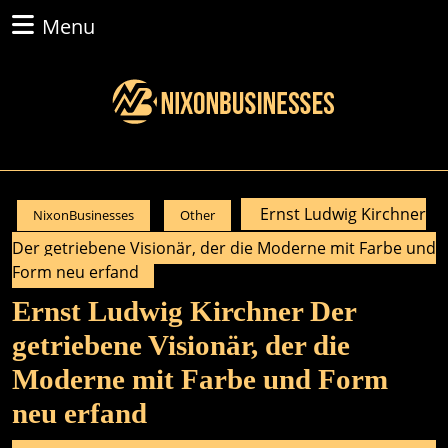
Skip
Menu
Menu
to
content
Skip
to
content
Ernst Ludwig Kirchner
NixonBusinesses
Other
Der getriebene Visionär, der die Moderne mit Farbe und
Form neu erfand
Ernst Ludwig Kirchner Der
getriebene Visionär, der die
Moderne mit Farbe und Form
neu erfand