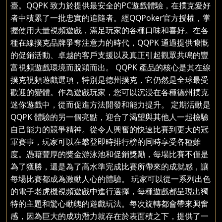
臺。QQPK 致力於提供最安全的PC遊戲體驗，在撲克愛好
者中積累了一批忠實的追隨者。經QQPoker官方授權，掌
握使用大量視頻遊戲，滿足玩家的各種口味和喜好。在各
種在線撲克品牌爭奪注意力的時代，QQPK 通過提供慷慨
的促銷活動、卓越的客戶支援以及真正引起觀眾共鳴的豐
富視頻遊戲環境而脫穎而出。 QQPK 產品的核心是其在線
撲克視頻遊戲選項，特別是德州撲克，它仍然是全球最受
歡迎的變體。作為遊戲玩家，您可以沉浸在各種德州撲克
迷你遊戲中，從而促進方法開發和能力提升。 定期活動是
QQPK 體驗的另一個亮點，迎合了渴望與其他人一起檢驗
自己能力的競爭精神。從令人興奮的快速比賽到更大的冠
軍賽事，玩家可以在攀登即時排行榜的同時享受各種難
度。憑藉豐厚的獎金游泳池和促銷獎勵，每場比賽不僅是
為了獲勝，還是為了高水準完成比賽所帶來的成就感，讓
每場比賽都成為激動人心的體驗。 玩家可以從一系列出色
的電子老虎機視頻遊戲中進行選擇，每種遊戲都呈現出獨
特的主題和驚心動魄的遊戲玩法。每次旋轉都會帶來興奮
感，因為巨大的成功潛力就存在於表面積之下，提供了一