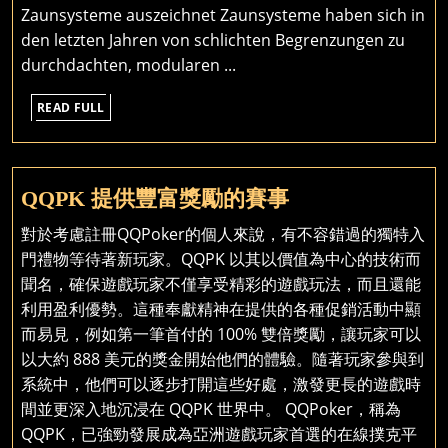
Mode
Zaunsysteme auszeichnet Zaunsysteme haben sich in
Zaun
den letzten Jahren von schlichten Begrenzungen zu
und
durchdachten, modularen ...
Zäune
READ
die
READ FULL
FULL
Grund
aufwe
QQPK
QQPK 提供豐富獎勵的賽事
提
對於考慮註冊QQPoker的個人來說，有不容錯過的獨特入
供
門禮物等待著新玩家。QQPK 以其以價值為中心的技術而
豐
聞名，確保遊戲玩家不僅享受精彩的遊戲玩法，而且還能
富
利用盈利優勢。這種奉獻精神在提供的各種促銷活動中顯
獎
而易見，例如第一筆首付的 100% 雙倍獎勵，讓玩家可以
勵
以大約 888 美元的獎金開始他們的體驗。隨著玩家參與到
的
系統中，他們可以逐步打開這些好處，激發更長的遊戲時
賽
間並更深入地沉浸在 QQPK 世界中。 QQPoker，稱為
事
QQPK，已強勁發展成為亞洲遊戲玩家首選的在線撲克平