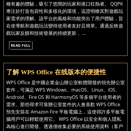
種有趣的體驗，吸引了悠閒的玩家和港口狂熱者。 QQPK
專注於打造包容性和多樣化的環境，這證明瞭其對遊戲玩
家需求的理解。該平台的風格和功能突出了用戶體驗，旨
在使導航和遊戲玩法變得使用者友好且簡單。通過反映遊
戲玩家反饋和技術發展的持續更新， ...
READ
READ FULL
FULL
了
了解 WPS Office 在线版本的便捷性
解
WPS Office 是中國企業金山辦公室軟體開發的領先辦公室
WPS
套件，可滿足 WPS Windows、macOS、Linux、iOS、
Office
Android、Fire OS 和 HarmonyOS 等多個平台使用者的
在
需求。那些尋求可靠辦公室套件的人會喜歡 WPS Office
线
預先安裝在 Amazon Fire 平板電腦上，這使得許多平板電
版
腦用戶可以輕鬆使用它。 WPS Office 以安全和個人隱私
本
為核心進行開發。透過僅收集必要的系統使用資料（客戶