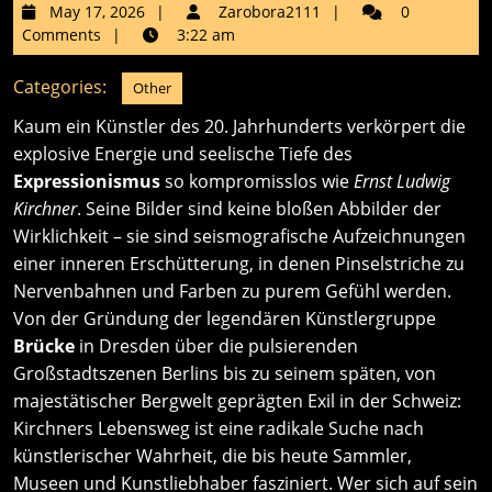
May
Zarobora2111
May 17, 2026
Zarobora2111
0
17,
Comments
3:22 am
2026
Categories:
Other
Kaum ein Künstler des 20. Jahrhunderts verkörpert die
explosive Energie und seelische Tiefe des
Expressionismus
so kompromisslos wie
Ernst Ludwig
Kirchner
. Seine Bilder sind keine bloßen Abbilder der
Wirklichkeit – sie sind seismografische Aufzeichnungen
einer inneren Erschütterung, in denen Pinselstriche zu
Nervenbahnen und Farben zu purem Gefühl werden.
Von der Gründung der legendären Künstlergruppe
Brücke
in Dresden über die pulsierenden
Großstadtszenen Berlins bis zu seinem späten, von
majestätischer Bergwelt geprägten Exil in der Schweiz:
Kirchners Lebensweg ist eine radikale Suche nach
künstlerischer Wahrheit, die bis heute Sammler,
Museen und Kunstliebhaber fasziniert. Wer sich auf sein