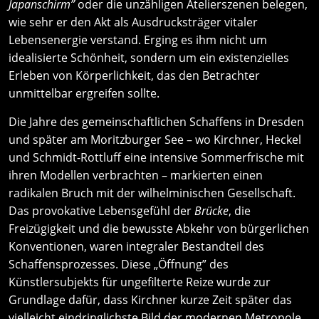
Japanschirm”
oder die unzähligen Atelierszenen belegen,
wie sehr er den Akt als Ausdrucksträger vitaler
Lebensenergie verstand. Erging es ihm nicht um
idealisierte Schönheit, sondern um ein existenzielles
Erleben von Körperlichkeit, das den Betrachter
unmittelbar ergreifen sollte.
Die Jahre des gemeinschaftlichen Schaffens in Dresden
und später am Moritzburger See – wo Kirchner, Heckel
und Schmidt-Rottluff eine intensive Sommerfrische mit
ihren Modellen verbrachten – markierten einen
radikalen Bruch mit der wilhelminischen Gesellschaft.
Das provokative Lebensgefühl der
Brücke
, die
Freizügigkeit und die bewusste Abkehr von bürgerlichen
Konventionen, waren integraler Bestandteil des
Schaffensprozesses. Diese „Öffnung” des
Künstlersubjekts für ungefilterte Reize wurde zur
Grundlage dafür, dass Kirchner kurze Zeit später das
vielleicht eindringlichste Bild der modernen Metropole