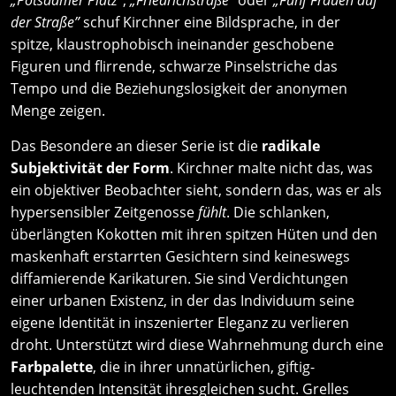
„Potsdamer Platz”
,
„Friedrichstraße”
oder
„Fünf Frauen auf
der Straße”
schuf Kirchner eine Bildsprache, in der
spitze, klaustrophobisch ineinander geschobene
Figuren und flirrende, schwarze Pinselstriche das
Tempo und die Beziehungslosigkeit der anonymen
Menge zeigen.
Das Besondere an dieser Serie ist die
radikale
Subjektivität der Form
. Kirchner malte nicht das, was
ein objektiver Beobachter sieht, sondern das, was er als
hypersensibler Zeitgenosse
fühlt
. Die schlanken,
überlängten Kokotten mit ihren spitzen Hüten und den
maskenhaft erstarrten Gesichtern sind keineswegs
diffamierende Karikaturen. Sie sind Verdichtungen
einer urbanen Existenz, in der das Individuum seine
eigene Identität in inszenierter Eleganz zu verlieren
droht. Unterstützt wird diese Wahrnehmung durch eine
Farbpalette
, die in ihrer unnatürlichen, giftig-
leuchtenden Intensität ihresgleichen sucht. Grelles