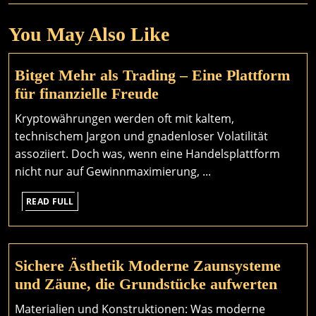
You May Also Like
Bitget Mehr als Trading – Eine Plattform
Bitget
für finanzielle Freude
Mehr
Kryptowährungen werden oft mit kaltem,
als
technischem Jargon und gnadenloser Volatilität
Trading
assoziiert. Doch was, wenn eine Handelsplattform
–
nicht nur auf Gewinnmaximierung, ...
Eine
READ
Plattform
READ FULL
FULL
für
finanzielle
Freude
Sichere Ästhetik Moderne Zaunsysteme
Siche
und Zäune, die Grundstücke aufwerten
Ästhe
Materialien und Konstruktionen: Was moderne