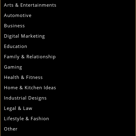
Arts & Entertainments
Automotive
Business
Digital Marketing
Education
Family & Relationship
Gaming
Health & Fitness
Home & Kitchen Ideas
Industrial Designs
Legal & Law
Lifestyle & Fashion
Other