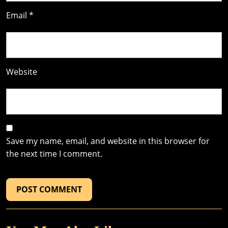
Email
*
Website
Save my name, email, and website in this browser for
the next time I comment.