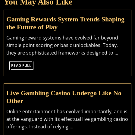
You May Also Like
Gaming Rewards System Trends Shaping
Gaming
the Future of Play
Rewards
Gaming reward systems have evolved far beyond
System
simple point scoring or basic unlockables. Today,
Trends
they are sophisticated frameworks designed to ...
Shaping
READ
the
READ FULL
FULL
Future
of
Play
Live Gambling Casino Undergo Like No
Live
Other
Gambling
Online entertainment has evolved importantly, and is
Casino
at the vanguard with its effectual live gambling casino
Undergo
offerings. Instead of relying ...
Like