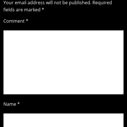
Your email address will not be published.
Required
fields are marked
*
Comment
*
Name
*