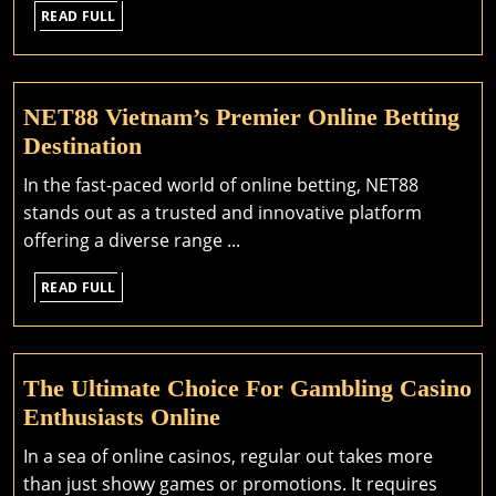
READ
No
READ FULL
FULL
Other
NET88 Vietnam’s Premier Online Betting
NET88
Destination
Vietnam’s
In the fast-paced world of online betting, NET88
Premier
stands out as a trusted and innovative platform
Online
offering a diverse range ...
Betting
READ
Destination
READ FULL
FULL
The Ultimate Choice For Gambling Casino
The
Enthusiasts Online
Ultimate
In a sea of online casinos, regular out takes more
Choice
than just showy games or promotions. It requires