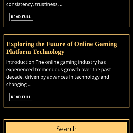
For
consistency, trustiness, ...
Gambling
READ
Casino
READ FULL
FULL
Enthusiasts
Online
Exploring the Future of Online Gaming
Exploring
Platform Technology
the
Introduction The online gaming industry has
Future
experienced tremendous growth over the past
of
decade, driven by advances in technology and
Online
changing ...
Gaming
READ
Platform
READ FULL
FULL
Technology
Search