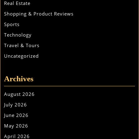
Real Estate
Shopping & Product Reviews
Sports
Technology
Travel & Tours
Uncategorized
Archives
August 2026
July 2026
June 2026
May 2026
April 2026