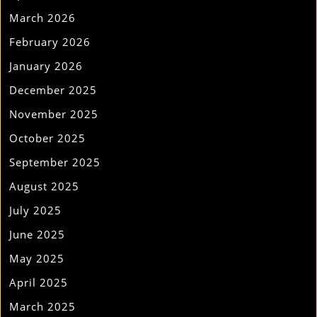
March 2026
February 2026
January 2026
December 2025
November 2025
October 2025
September 2025
August 2025
July 2025
June 2025
May 2025
April 2025
March 2025