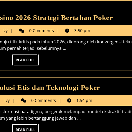
Re
ya
Anali
sino 2026 Strategi Bertahan Poker
Be
Baha
Ivy
Ivy
0 Comments
3:50 pm
Kasin
uju titik kritis pada tahun 2026, didorong oleh konvergensi tekn
6
2026
um pernah terjadi sebelumnya ...
Strat
READ
READ FULL
Berta
FULL
Poke
Kasino
lusi Etis dan Teknologi Poker
2026
ne
Ivy
Ivy
0 Comments
1:54 pm
Evolusi
ransformasi paradigma, bergerak melampaui model ekstraktif tradi
26
Etis
m yang lebih bertanggung jawab dan ...
dan
READ
READ FULL
Teknolog