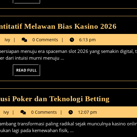
FULL
Poker
Strate
ntitatif Melawan Bias Kasino 2026
Poker
ne
Ivy
Ivy
0 Comments
6:13 pm
Kuanti
ersiapan menuju era spaceman slot 2026 yang semakin digital, t
26
Mela
er dari intuisi murni menuju ...
Bias
READ
READ FULL
Kasin
FULL
2026
Kasino
usi Poker dan Teknologi Betting
2026
e
Ivy
Ivy
0 Comments
12:07 pm
Evolusi
 ambang transformasi paling radikal sejak munculnya kasino onlin
26
Poker
kan lagi pada kemewahan fisik, ...
dan