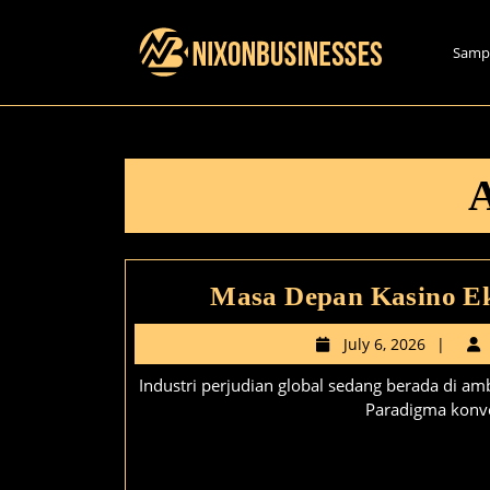
Skip
to
Samp
content
Skip
to
content
Masa Depan Kasino Eko
July
July 6, 2026
6,
Industri perjudian global sedang berada di am
202
Paradigma konven