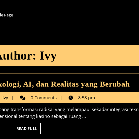
le Page
Author:
Ivy
M
logi, AI, dan Realitas yang Berubah
De
Ivy
Ivy
0 Comments
8:58 pm
Ka
bang transformasi radikal yang melampaui sekadar integrasi tekn
6
Ek
sional tentang kasino sebagai ruang ...
AI
READ
READ FULL
da
FULL