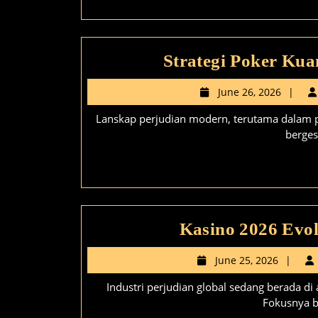
Strategi Poker Kua
Ju
June 26, 2026
26,
Lanskap perjudian modern, terutama dalam p
20
berges
Kasino 2026 Evol
Jun
June 25, 2026
25,
Industri perjudian global sedang berada di
20
Fokusnya bu