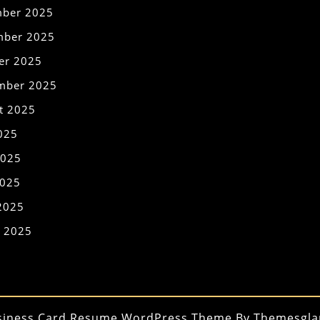
ber 2025
ber 2025
er 2025
mber 2025
t 2025
2025
2025
025
 2025
 2025
siness Card Resume WordPress Theme
By Themesgla