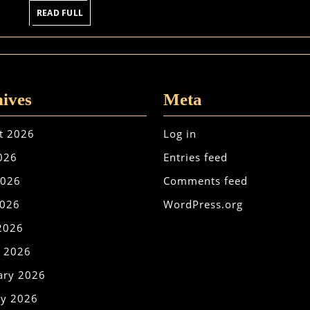
READ
READ FULL
Teknolo
FULL
Betting
ives
Meta
t 2026
Log in
2026
Entries feed
2026
Comments feed
026
WordPress.org
 2026
 2026
ary 2026
ry 2026